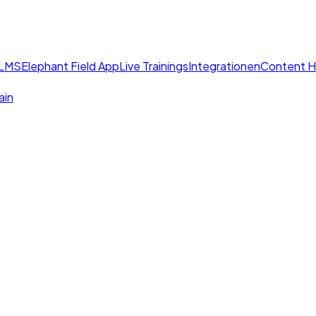
 LMS
Elephant Field App
Live Trainings
Integrationen
Content 
ain