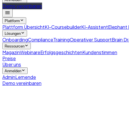
Demo vereinbaren
Plattform
Plattform Übersicht
KI-Coursebuilder
KI-Assistent
Elephant
Lösungen
Onboarding
Compliance
Training
Operativer Support
Brain Dr
Ressourcen
Magazin
Webinare
Erfolgsgeschichten
Kundenstimmen
Preise
Über uns
Anmelden
Admin
Lernende
Demo vereinbaren