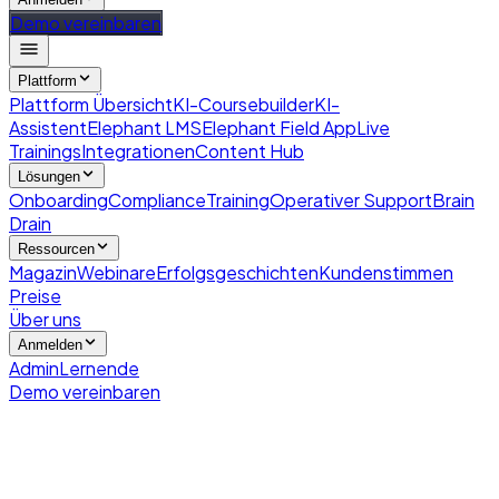
Demo vereinbaren
Plattform
Plattform Übersicht
KI-Coursebuilder
KI-
Assistent
Elephant LMS
Elephant Field App
Live
Trainings
Integrationen
Content Hub
Lösungen
Onboarding
Compliance
Training
Operativer Support
Brain
Drain
Ressourcen
Magazin
Webinare
Erfolgsgeschichten
Kundenstimmen
Preise
Über uns
Anmelden
Admin
Lernende
Demo vereinbaren