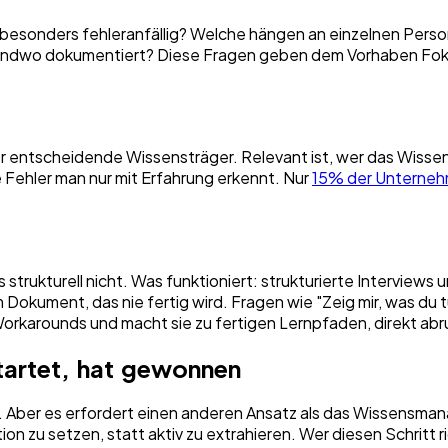
nd besonders fehleranfällig? Welche hängen an einzelnen Per
gendwo dokumentiert? Diese Fragen geben dem Vorhaben Foku
er entscheidende Wissensträger. Relevant ist, wer das Wisse
 Fehler man nur mit Erfahrung erkennt. Nur
15% der Unterne
ms strukturell nicht. Was funktioniert: strukturierte Intervie
 Dokument, das nie fertig wird. Fragen wie "Zeig mir, was du 
 Workarounds und macht sie zu fertigen Lernpfaden, direkt a
startet, hat gewonnen
bar. Aber es erfordert einen anderen Ansatz als das Wissen
ion zu setzen, statt aktiv zu extrahieren. Wer diesen Schritt