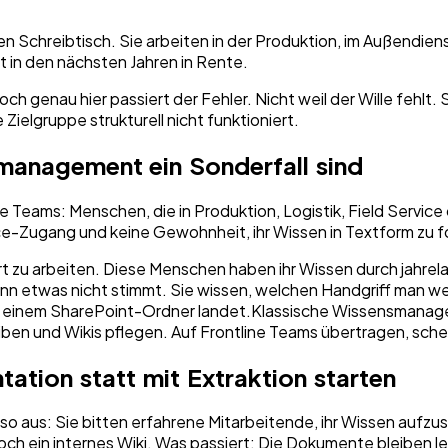
 Schreibtisch. Sie arbeiten in der Produktion, im Außendienst
ht in den nächsten Jahren in Rente.
och genau hier passiert der Fehler. Nicht weil der Wille fehl
se Zielgruppe strukturell nicht funktioniert.
anagement ein Sonderfall sind
e Teams: Menschen, die in Produktion, Logistik, Field Servi
ce-Zugang und keine Gewohnheit, ihr Wissen in Textform zu f
e Art zu arbeiten. Diese Menschen haben ihr Wissen durch jah
enn etwas nicht stimmt. Sie wissen, welchen Handgriff man we
was in einem SharePoint-Ordner landet.Klassische Wissensman
en und Wikis pflegen. Auf Frontline Teams übertragen, scheit
tation statt mit Extraktion starten
so aus: Sie bitten erfahrene Mitarbeitende, ihr Wissen aufzus
och ein internes Wiki. Was passiert: Die Dokumente bleiben le