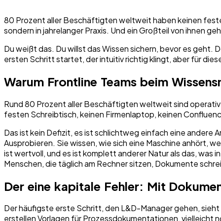
80 Prozent aller Beschäftigten weltweit haben keinen festen
sondern in jahrelanger Praxis. Und ein Großteil von ihnen ge
Du weißt das. Du willst das Wissen sichern, bevor es geht. D
ersten Schritt startet, der intuitiv richtig klingt, aber für die
Warum Frontline Teams beim Wissensm
Rund 80 Prozent aller Beschäftigten weltweit sind operativ
festen Schreibtisch, keinen Firmenlaptop, keinen Confluen
Das ist kein Defizit, es ist schlichtweg einfach eine ander
Ausprobieren. Sie wissen, wie sich eine Maschine anhört, w
ist wertvoll, und es ist komplett anderer Natur als das, 
Menschen, die täglich am Rechner sitzen, Dokumente schreib
Der eine kapitale Fehler: Mit Dokumen
Der häufigste erste Schritt, den L&D-Manager gehen, sieht 
erstellen Vorlagen für Prozessdokumentationen, vielleicht n