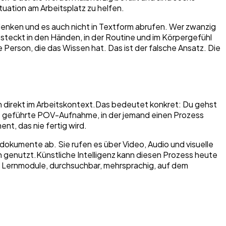
ituation am Arbeitsplatz zu helfen.
 denken und es auch nicht in Textform abrufen. Wer zwanzig
steckt in den Händen, in der Routine und im Körpergefühl
 Person, die das Wissen hat. Das ist der falsche Ansatz. Die
ern direkt im Arbeitskontext.Das bedeutet konkret: Du gehst
Eine geführte POV-Aufnahme, in der jemand einen Prozess
nt, das nie fertig wird.
okumente ab. Sie rufen es über Video, Audio und visuelle
h genutzt.Künstliche Intelligenz kann diesen Prozess heute
 Lernmodule, durchsuchbar, mehrsprachig, auf dem