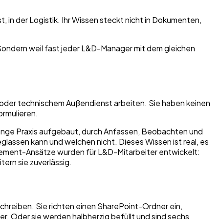
, in der Logistik. Ihr Wissen steckt nicht in Dokumenten,
t. Sondern weil fast jeder L&D-Manager mit dem gleichen
ce oder technischem Außendienst arbeiten. Sie haben keinen
ormulieren.
relange Praxis aufgebaut, durch Anfassen, Beobachten und
glassen kann und welchen nicht. Dieses Wissen ist real, es
agement-Ansätze wurden für L&D-Mitarbeiter entwickelt:
ern sie zuverlässig.
chreiben. Sie richten einen SharePoint-Ordner ein,
er. Oder sie werden halbherzig befüllt und sind sechs