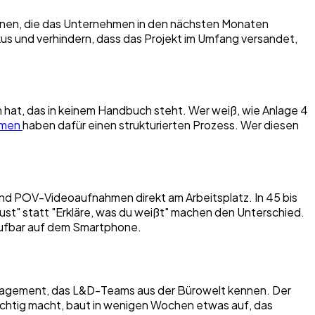
sonen, die das Unternehmen in den nächsten Monaten
s und verhindern, dass das Projekt im Umfang versandet,
n hat, das in keinem Handbuch steht. Wer weiß, wie Anlage 4
hmen
haben dafür einen strukturierten Prozess. Wer diesen
ws und POV-Videoaufnahmen direkt am Arbeitsplatz. In 45 bis
tust" statt "Erkläre, was du weißt" machen den Unterschied.
brufbar auf dem Smartphone.
smanagement, das L&D-Teams aus der Bürowelt kennen. Der
 richtig macht, baut in wenigen Wochen etwas auf, das