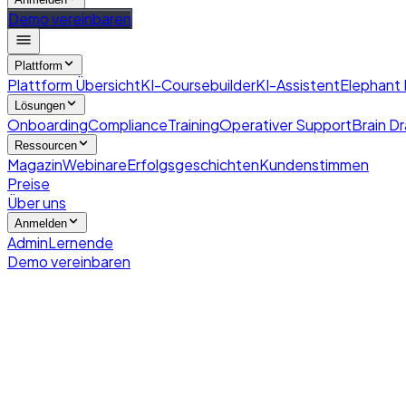
Demo vereinbaren
Plattform
Plattform Übersicht
KI-Coursebuilder
KI-Assistent
Elephant
Lösungen
Onboarding
Compliance
Training
Operativer Support
Brain Dr
Ressourcen
Magazin
Webinare
Erfolgsgeschichten
Kundenstimmen
Preise
Über uns
Anmelden
Admin
Lernende
Demo vereinbaren