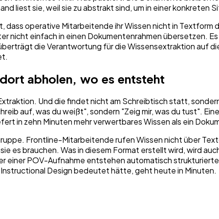
 liest sie, weil sie zu abstrakt sind, um in einer konkreten S
t, dass operative Mitarbeitende ihr Wissen nicht in Textform
ter nicht einfach in einen Dokumentenrahmen übersetzen. Es 
berträgt die Verantwortung für die Wissensextraktion auf die
et.
 dort abholen, wo es entsteht
 Extraktion. Und die findet nicht am Schreibtisch statt, sond
Schreib auf, was du weißt", sondern "Zeig mir, was du tust". 
iefert in zehn Minuten mehr verwertbares Wissen als ein Dokume
uppe. Frontline-Mitarbeitende rufen Wissen nicht über Textd
e es brauchen. Was in diesem Format erstellt wird, wird auc
der einer POV-Aufnahme entstehen automatisch strukturierte
nstructional Design bedeutet hätte, geht heute in Minuten.