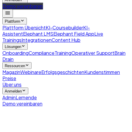
Demo vereinbaren
Plattform
Plattform Übersicht
KI-Coursebuilder
KI-
Assistent
Elephant LMS
Elephant Field App
Live
Trainings
Integrationen
Content Hub
Lösungen
Onboarding
Compliance
Training
Operativer Support
Brain
Drain
Ressourcen
Magazin
Webinare
Erfolgsgeschichten
Kundenstimmen
Preise
Über uns
Anmelden
Admin
Lernende
Demo vereinbaren