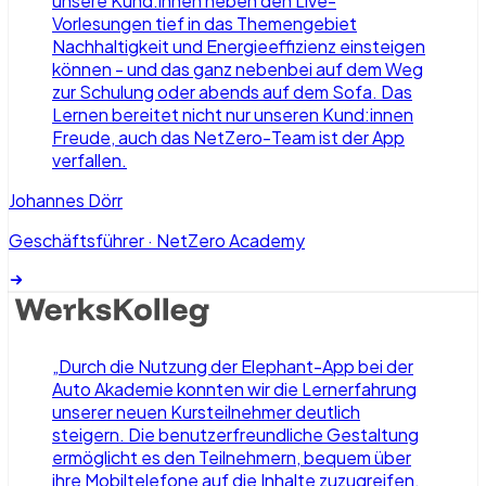
unsere Kund:innen neben den Live-
Vorlesungen tief in das Themengebiet
Nachhaltigkeit und Energieeffizienz einsteigen
können - und das ganz nebenbei auf dem Weg
zur Schulung oder abends auf dem Sofa. Das
Lernen bereitet nicht nur unseren Kund:innen
Freude, auch das NetZero-Team ist der App
verfallen.
Johannes Dörr
Geschäftsführer
·
NetZero Academy
„
Durch die Nutzung der Elephant-App bei der
Auto Akademie konnten wir die Lernerfahrung
unserer neuen Kursteilnehmer deutlich
steigern. Die benutzerfreundliche Gestaltung
ermöglicht es den Teilnehmern, bequem über
ihre Mobiltelefone auf die Inhalte zuzugreifen,