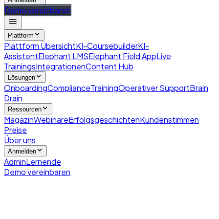
Demo vereinbaren
Plattform
Plattform Übersicht
KI-Coursebuilder
KI-
Assistent
Elephant LMS
Elephant Field App
Live
Trainings
Integrationen
Content Hub
Lösungen
Onboarding
Compliance
Training
Operativer Support
Brain
Drain
Ressourcen
Magazin
Webinare
Erfolgsgeschichten
Kundenstimmen
Preise
Über uns
Anmelden
Admin
Lernende
Demo vereinbaren