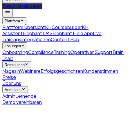
Demo vereinbaren
Plattform
Plattform Übersicht
KI-Coursebuilder
KI-
Assistent
Elephant LMS
Elephant Field App
Live
Trainings
Integrationen
Content Hub
Lösungen
Onboarding
Compliance
Training
Operativer Support
Brain
Drain
Ressourcen
Magazin
Webinare
Erfolgsgeschichten
Kundenstimmen
Preise
Über uns
Anmelden
Admin
Lernende
Demo vereinbaren