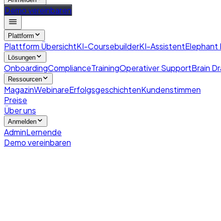
Demo vereinbaren
Plattform
Plattform Übersicht
KI-Coursebuilder
KI-Assistent
Elephant
Lösungen
Onboarding
Compliance
Training
Operativer Support
Brain Dr
Ressourcen
Magazin
Webinare
Erfolgsgeschichten
Kundenstimmen
Preise
Über uns
Anmelden
Admin
Lernende
Demo vereinbaren