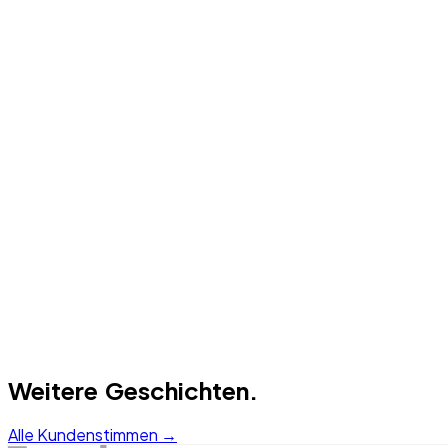
Herausforderung
02
Lösung
03
Ergebnis
Weitere Geschichten.
Alle Kundenstimmen →