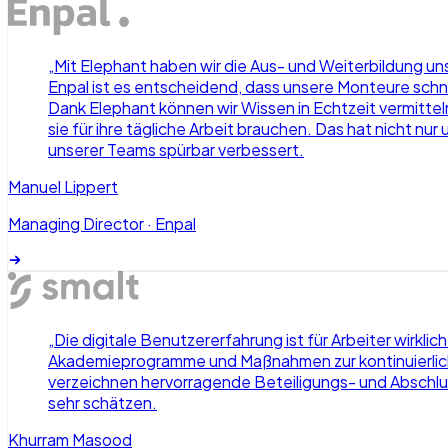
„
Mit Elephant haben wir die Aus- und Weiterbildung u
Enpal ist es entscheidend, dass unsere Monteure schne
Dank Elephant können wir Wissen in Echtzeit vermitte
sie für ihre tägliche Arbeit brauchen. Das hat nicht nu
unserer Teams spürbar verbessert.
Manuel Lippert
Managing Director
·
Enpal
„
Die digitale Benutzererfahrung ist für Arbeiter wirkl
Akademieprogramme und Maßnahmen zur kontinuierlichen
verzeichnen hervorragende Beteiligungs- und Abschlu
sehr schätzen.
Khurram Masood