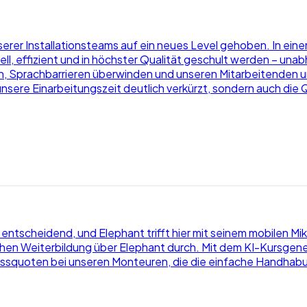
nserer Installationsteams auf ein neues Level gehoben. In 
ll, effizient und in höchster Qualität geschult werden – un
ln, Sprachbarrieren überwinden und unseren Mitarbeitenden u
r unsere Einarbeitungszeit deutlich verkürzt, sondern auch die 
ich entscheidend, und Elephant trifft hier mit seinem mobilen 
 Weiterbildung über Elephant durch. Mit dem KI-Kursgenerat
ssquoten bei unseren Monteuren, die die einfache Handhabun