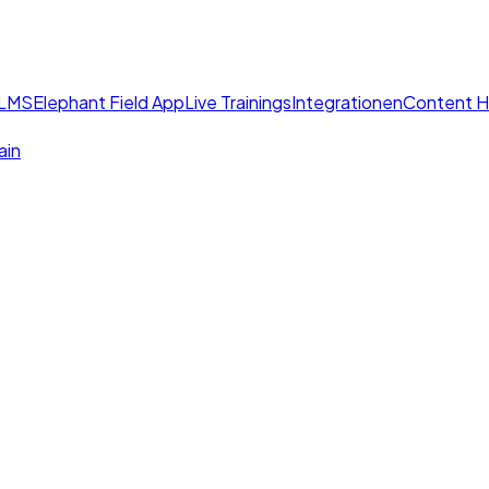
 LMS
Elephant Field App
Live Trainings
Integrationen
Content 
ain