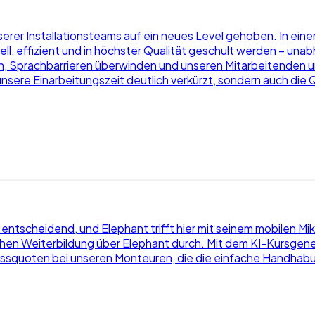
nserer Installationsteams auf ein neues Level gehoben. In 
ll, effizient und in höchster Qualität geschult werden – un
ln, Sprachbarrieren überwinden und unseren Mitarbeitenden u
r unsere Einarbeitungszeit deutlich verkürzt, sondern auch die 
ich entscheidend, und Elephant trifft hier mit seinem mobilen 
 Weiterbildung über Elephant durch. Mit dem KI-Kursgenerat
ssquoten bei unseren Monteuren, die die einfache Handhabun