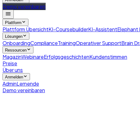
Demo vereinbaren
Plattform
Plattform Übersicht
KI-Coursebuilder
KI-Assistent
Elephant
Lösungen
Onboarding
Compliance
Training
Operativer Support
Brain Dr
Ressourcen
Magazin
Webinare
Erfolgsgeschichten
Kundenstimmen
Preise
Über uns
Anmelden
Admin
Lernende
Demo vereinbaren