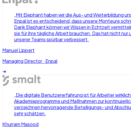
„
Mit Elephant haben wir die Aus- und Weiterbildung u
Enpal ist es entscheidend, dass unsere Monteure schne
Dank Elephant können wir Wissen in Echtzeit vermitte
sie für ihre tägliche Arbeit brauchen. Das hat nicht nu
unserer Teams spürbar verbessert.
Manuel Lippert
Managing Director
·
Enpal
„
Die digitale Benutzererfahrung ist für Arbeiter wirkl
Akademieprogramme und Maßnahmen zur kontinuierlichen
verzeichnen hervorragende Beteiligungs- und Abschlu
sehr schätzen.
Khurram Masood