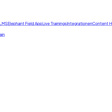
 LMS
Elephant Field App
Live Trainings
Integrationen
Content 
ain