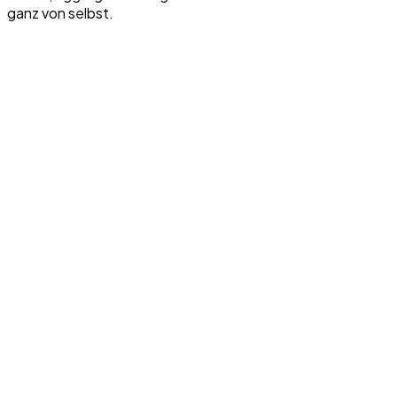
ganz von selbst.
Assistent-Anfragen
Lern-Performance
QA-System
ERP
HRIS