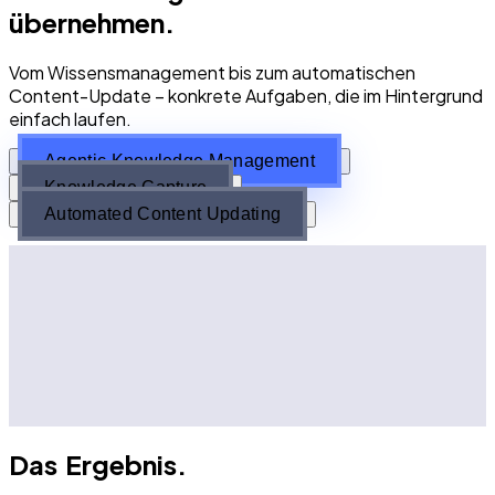
übernehmen.
Vom Wissensmanagement bis zum automatischen
Content-Update – konkrete Aufgaben, die im Hintergrund
einfach laufen.
Agentic Knowledge Management
Knowledge Capture
Automated Content Updating
Agents analysieren dein Wissen und flaggen
Konflikte
Subject Matter Experts werden gepingt, um
Konflikte zu lösen
Jede Entscheidung wird geloggt
Agents pflegen deine Single Source of Truth
Das Ergebnis.