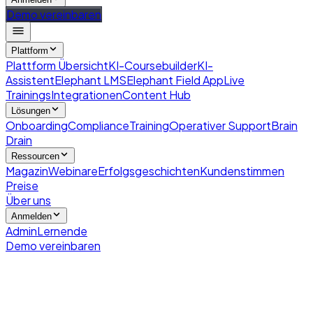
Demo vereinbaren
Plattform
Plattform Übersicht
KI-Coursebuilder
KI-
Assistent
Elephant LMS
Elephant Field App
Live
Trainings
Integrationen
Content Hub
Lösungen
Onboarding
Compliance
Training
Operativer Support
Brain
Drain
Ressourcen
Magazin
Webinare
Erfolgsgeschichten
Kundenstimmen
Preise
Über uns
Anmelden
Admin
Lernende
Demo vereinbaren